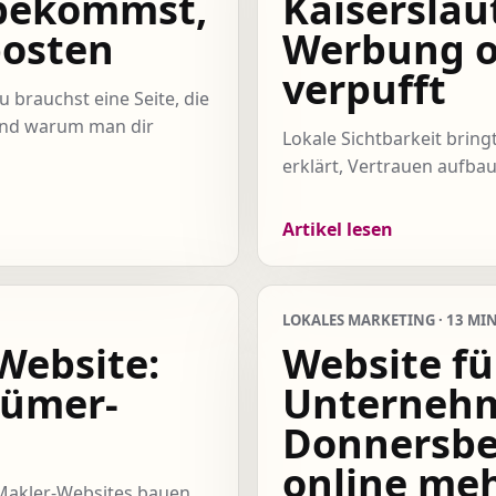
bekommst,
Kaiserslau
posten
Werbung o
verpufft
 brauchst eine Seite, die
 und warum man dir
Lokale Sichtbarkeit brin
erklärt, Vertrauen aufba
Artikel lesen
LOKALES MARKETING · 13 MIN
Website:
Website fü
tümer-
Unterneh
Donnersber
online me
 Makler-Websites bauen