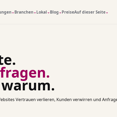
tungen
Branchen
Lokal
Blog
Preise
Auf dieser Seite
⌄
⌄
⌄
⌄
⌄
te.
fragen.
u warum.
 Websites Vertrauen verlieren, Kunden verwirren und Anfrag